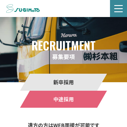
株式会社杉本組
株式会社杉本組
採用サイト
RECRUITMENT
募集要項
新卒採用
中途採用
遠方の方はWEB面接が可能です